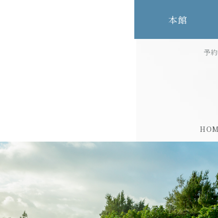
本館
予
HO