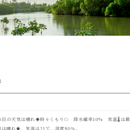
色
54 本日の天気は晴れ☀時々くもり☁ 降水確率10% 気温🌡は
は晴れ☀、気温は21℃、湿度80％。