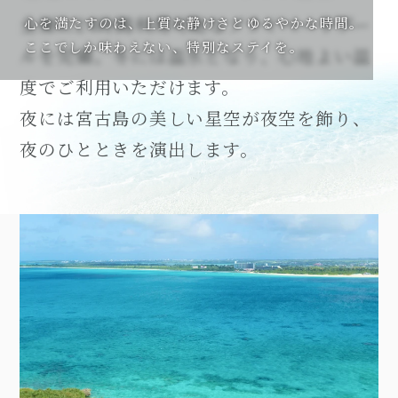
全棟に24時間利用可能なプライベートプー
心を満たすのは、上質な静けさとゆるやかな時間。
ここでしか味わえない、特別なステイを。
ルを完備。冬には温水となり、心地よい温
度でご利用いただけます。
夜には宮古島の美しい星空が夜空を飾り、
夜のひとときを演出します。