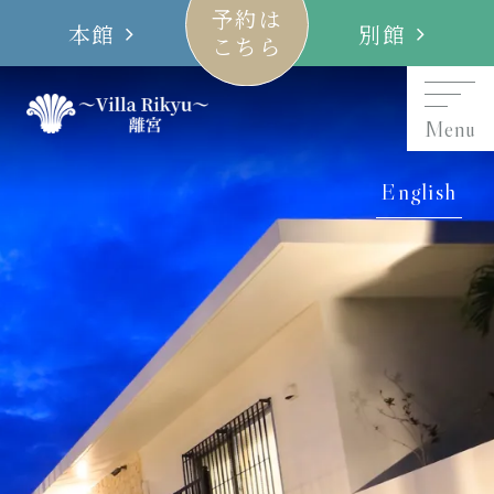
予約は
本館
別館
こちら
Menu
English