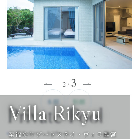
3
3
/
本館
別館
Villa Rikyu
Private Pool
プライベートプール
至福のリゾートステイ・ヴィラ離宮