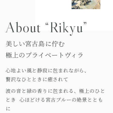
About “Rikyu”
美
し
い
宮
古
島
に
佇
む
極
上
の
プ
ラ
イ
ベ
ー
ト
ヴ
ィ
ラ
心地よい風と静寂に包まれながら、
贅沢なひとときに癒されて
波の音と緑の香りに包まれる、極上のひと
とき 心ほどける宮古ブルーの絶景ととも
に